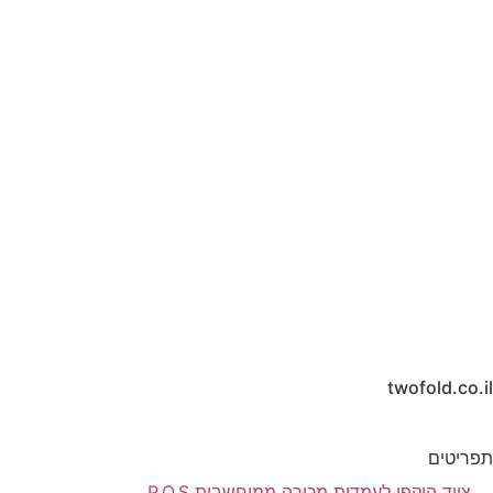
twofold.co.il
תפריטים
ציוד היקפי לעמדות מכירה ממוחשבות P.O.S