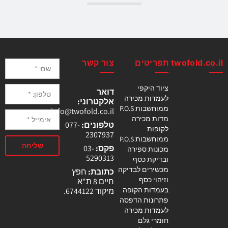
twofold.co.il
תפריטים
צור קשר
ציוד היקפי
דואר
לעמדות מכירה
אלקטרוני:
ממוחשבות P.O.S
info@twofold.co.il
מדות מכירה
טלפונים:
077-
לקופות
2307937
ממוחשבות P.O.S
שליחה
פקס:
03-
מכונות ספירה
5290313
ובדיקת כסף
מכשירים לבדיקה
כתובת:
חפץ
וזיהוי כסף
חיים 8 ת"א
בעמדות הקופה
מיקוד 6744122.
פתרונות הדפסה
לעמדות מכירה
חומרי גלם