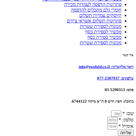
פתרונות הדפסה לעמדות מכירה
חומרי גלם מתכלים להדפסה
קיוסקים עמדות תשלום
פתרונות תשלום אשראי צ'קים
מכונות לספירת שטרות
מכשיר לספירת כסף
מכשיר ספירת כסף
מכונות לספירת שטרות
צור קשר
דואר אלקטרוני:
info@twofold.co.il
טלפונים:
077-2307937
פקס:
03-5290313
כתובת:
חפץ חיים 8 ת"א מיקוד 6744122.
שם: *
טלפון: *
אימייל *
שליחה