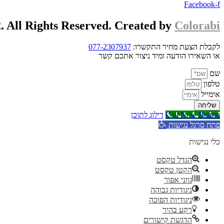
Facebook-f
. All Rights Reserved. Created by
Colorabi
לקבלת הצעת מחיר התקשרו:
077-2307937
או השאירו הודעה ומיד ניצור אתכם קשר
שם
טלפון
אימייל
שליחה
Call Now Button
דילוג לתוכן
פתח סרגל נגישות
כלי נגישות
הגדל טקסט
הקטן טקסט
גווני אפור
ניגודיות גבוהה
ניגודיות הפוכה
רקע בהיר
הדגשת קישורים