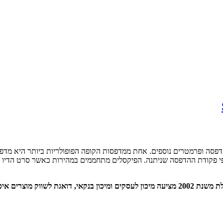
הדפסה ופרמטרים נוספים. אחת ממדפסות הקופה הפופולריות ביותר היא מדפס
קודת ההדפסה שניתנה. הפיקסלים מתחממים במהירות כאשר סרט הדיו המיוח
ואגת לשווק מוצרים איכותיים בלבד במחירים נוחים. מוזמנים לפנות בכל שאלה או בקשה.