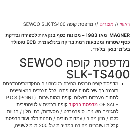
ראשי
//
מוצרים
//
מדפסת קופה SEWOO SLK-TS400
MAGNER מאז 1983 – מכונות כסף בנקאיות לספירה ובדיקת
כסף שטרות ומטבעות רמת בדיקה בינלאומית ECB טופולד
בע"מ יבואן בלעדי.
מדפסת קופה SEWOO
SLK-TS400
מדפסת קופה טרמית מהירה בטכנולוגיה מתקדמת!המדפסת
תוכננה כך שיכולותיה יתנו פתרון לכל הצרכים המאופיינים
לתחום מערכות תשלום וקופה ממוחשבות (P.O.S (POINT
OF SALE
מדפסת ברקוד
קופה תרמית אולטימטיבית
למגזרים השונים: סופרמרקט / מסעדות/ בתי מלון / חנויות
כלבו / מזון מהיר / עמדות תורים / תחנות דלק ועוד.הדפסת
קבלות ושוברים מהירה במהירות של 200 מ"מ לשנייה,