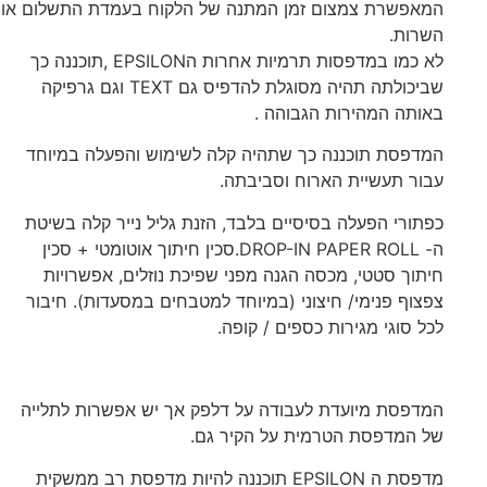
המאפשרת צמצום זמן המתנה של הלקוח בעמדת התשלום או
השרות.
לא כמו במדפסות תרמיות אחרות הEPSILON ,תוכננה כך
שביכולתה תהיה מסוגלת להדפיס גם TEXT וגם גרפיקה
באותה המהירות הגבוהה .
המדפסת תוכננה כך שתהיה קלה לשימוש והפעלה במיוחד
עבור תעשיית הארוח וסביבתה.
כפתורי הפעלה בסיסיים בלבד, הזנת גליל נייר קלה בשיטת
ה- DROP-IN PAPER ROLL.סכין חיתוך אוטומטי + סכין
חיתוך סטטי, מכסה הגנה מפני שפיכת נוזלים, אפשרויות
צפצוף פנימי/ חיצוני (במיוחד למטבחים במסעדות). חיבור
לכל סוגי מגירות כספים / קופה.
המדפסת מיועדת לעבודה על דלפק אך יש אפשרות לתלייה
של המדפסת הטרמית על הקיר גם.
מדפסת ה EPSILON תוכננה להיות מדפסת רב ממשקית