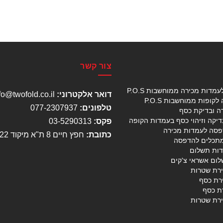
צור קשר
עמדות מכירה ממוחשבות P.O.S
דואר אלקטרוני:
info@twofold.co.il
קופות ממוחשבות P.O.S
טלפונים:
077-2307937
ה ובדיקת כסף
יקה וזיהוי כסף בעמדות הקופה
פקס:
03-5290313
פסה לעמדות מכירה
כתובת:
חפץ חיים 8 ת"א מיקוד 6744122.
מתכלים להדפסה
דות תשלום
לום אשראי צ'קים
ירת שטרות
רת כסף
ת כסף
ירת שטרות