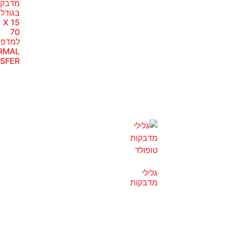
מדבק
בגודל
15 X
70
למדפס
RMAL
SFER
גלילי
מדבקות