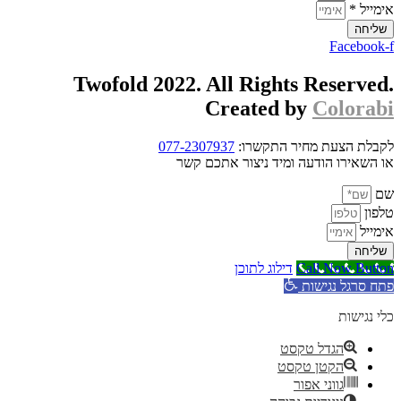
אימייל *
שליחה
Facebook-f
Twofold 2022. All Rights Reserved.
Created by
Colorabi
לקבלת הצעת מחיר התקשרו:
077-2307937
או השאירו הודעה ומיד ניצור אתכם קשר
שם
טלפון
אימייל
שליחה
Call Now Button
דילוג לתוכן
פתח סרגל נגישות
כלי נגישות
הגדל טקסט
הקטן טקסט
גווני אפור