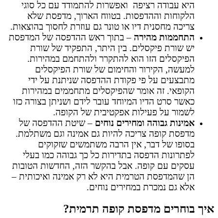
היא עבודה רציפה ואפשרות להתמודד עם כל סוגי
הלקוחות וההדפסות. בטווח הארוך, מדפסת שלא
צריכה מחסנית דיו או טונר גם עוזרת לחסוך בהוצאות.
התחממות מהירה
– בתוך ראש ההדפסה של המדפסת
יש שורת פיקסלים. בין היתר, התפקיד של שורת
הפיקסלים הזו הוא להתקרר ולהתחמם במהירות.
למעשה, הקירור והחימום של שורת הפיקסלים
מתבצעים על פי פקודת ההדפסה שניתנת על ידי
הקופאי. זה אומר שהפיקסלים מתחממים במהירות
כאשר סרט הדיו המיוחד עובר לידם ושניתן בצורה כזו
לשמור על פעילות אפקטיבית של הקופה.
אמינות גבוהה ומחירים נוחים
– שיטת ההדפסה של
מדפסת קופה צריכה להיות גם אמינה וגם משתלמת.
בסופו של דבר, אין הרבה משתמשים שזקוקים
לפתרונות הדפסה בתדירות כל כך גבוהה כמו בעלי
עסקים עם קופה. אבל בהקשר הזה, החדשות הטובות
הן שהמדפסת הטרמית היא לא רק אמינה ואיכותית –
אלא גם נמכרת במחירים נוחים.
איך בוחרים מדפסת קופה תרמית?