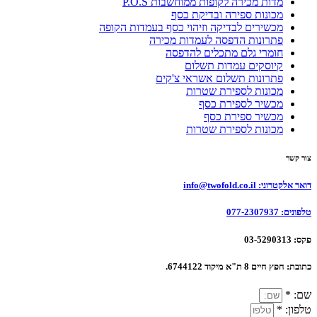
מדות מכירה לקופות ממוחשבות P.O.S
מכונות ספירה ובדיקת כסף
מכשירים לבדיקה וזיהוי כסף בעמדות הקופה
פתרונות הדפסה לעמדות מכירה
חומרי גלם מתכלים להדפסה
קיוסקים עמדות תשלום
פתרונות תשלום אשראי צ'קים
מכונות לספירת שטרות
מכשיר לספירת כסף
מכשיר ספירת כסף
מכונות לספירת שטרות
צור קשר
דואר אלקטרוני:
info@twofold.co.il
טלפונים:
077-2307937
פקס:
03-5290313
כתובת:
חפץ חיים 8 ת"א מיקוד 6744122.
שם: *
טלפון: *