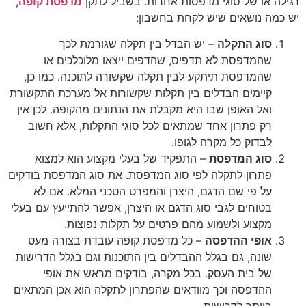
רגילה או של סוגי מדפסות אחרות. בשביל לתקן
מדפסת קופה
,
יש כמה נושאים שיש לקחת בחשבון:
סוג התקלה
– יש הבדל בין תקלה שגורמת לכך
שהמדפסת לא תדפיס, שהדפים ייצאו מלוכלכים או
שהמדפסת תיתקע לבין תקלה שקשורה לתוכנה. כמו כן,
קיימים הבדלים בין תקלות שקשורות אל מערכת התקשורת
ואל האופן שבו היא מקבלת את הנתונים מהקופה. לכן אין
רק פתרון אחד שמתאים לכל סוגי התקלות, אלא חשוב
לבדוק כל מקרה לגופו.
סוג המדפסת
– התפקיד של בעלי מקצוע הוא למצוא
פתרון לתקלה לפי סוג המדפסת. את סוג המדפסת בודקים
על פי שם הדגם, היצרן והמפרט הטכני המלא. אם לא
בטוחים לגבי סוג הדגם או היצרן, אפשר להתייעץ עם בעלי
מקצוע ולשמוע מהם פרטים על תקלות נפוצות.
אופי ההדפסה
– כל מדפסת קופה עובדת בצורה מעט
שונה, גם בגלל ההבדלים בין התוכנות וגם בגלל הדרישות
של בית העסק. בכל מקרה, בודקים מראש את אופי
ההדפסה וכך מוודאים שהפתרון לתקלה הוא אכן המתאים